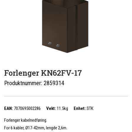
ENGLISH
0 items in quote
Forlenger KN62FV-17
Produktnummer:
2859314
EAN:
7070695002286
Vekt:
11.5kg
Enhet:
STK
Forlenger kabelnedføring.
For 6 kabler, Ø17-42mm, lengde 2,6m.