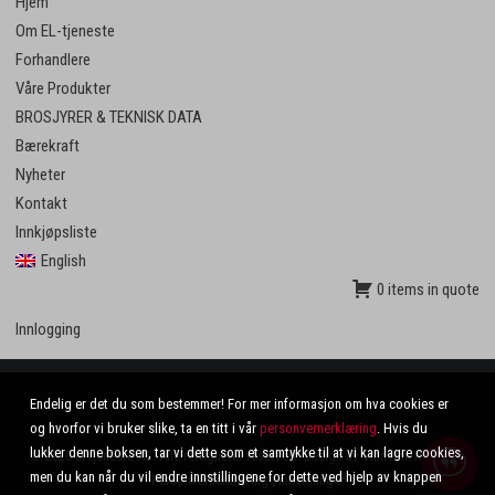
Hjem
Om EL-tjeneste
Forhandlere
Våre Produkter
BROSJYRER & TEKNISK DATA
Bærekraft
Nyheter
Kontakt
Innkjøpsliste
English
0 items in quote
Innlogging
Endelig er det du som bestemmer! For mer informasjon om hva cookies er
og hvorfor vi bruker slike, ta en titt i vår
personvernerklæring
. Hvis du
lukker denne boksen, tar vi dette som et samtykke til at vi kan lagre cookies,
© 2020 El-tjeneste AS. Alle rettigheter reservert. Design av
VinnVinn Reklame
.
men du kan når du vil endre innstillingene for dette ved hjelp av knappen
Personvernerklæring
|
Innstillinger