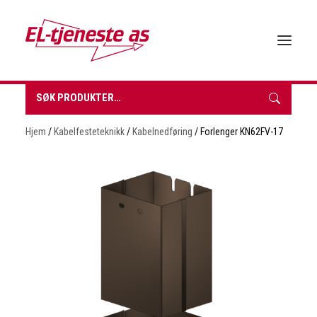
Søk
etter:
HJEM
Hjem
/
Kabelfesteteknikk
/
Kabelnedføring
/ Forlenger KN62FV-17
OM EL-TJENESTE
FORHANDLERE
VÅRE PRODUKTER
BROSJYRER & TEKNISK DATA
BÆREKRAFT
NYHETER
KONTAKT
INNKJØPSLISTE