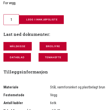
For vegg.
 LEGG I INNKJØPSLISTE
Last ned dokumenter:
MÅLSKISSE
BROSJYRE
DATABLAD
TEMAHEFTE
Tilleggsinformasjon
Materiale
Stål, varmforsinket og plastbelagt brun
Festemetode
Vegg
Antall kabler
6stk