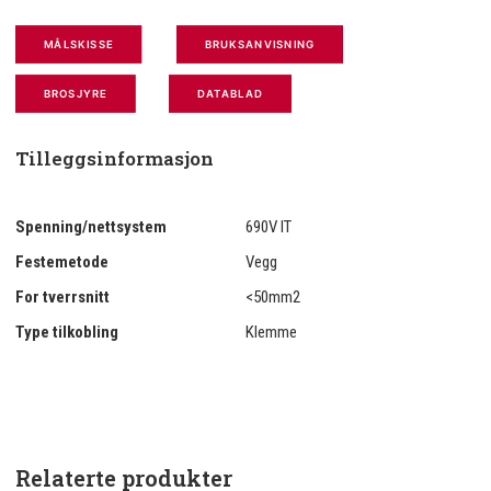
MÅLSKISSE
BRUKSANVISNING
BROSJYRE
DATABLAD
Tilleggsinformasjon
Spenning/nettsystem
690V IT
Festemetode
Vegg
For tverrsnitt
<50mm2
Type tilkobling
Klemme
Relaterte produkter