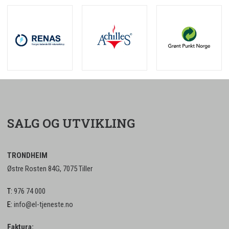
SALG OG UTVIKLING
TRONDHEIM
Østre Rosten 84G, 7075 Tiller
T:
976 74 000
E:
info@el-tjeneste.no
Faktura: