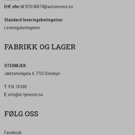
EHF, eller til
925140074@autoinvoice.no
Standard leveringsbetingelser
Leveringsbetingelser
FABRIKK OG LAGER
STEINKJER
Jæktsmedgata 4, 7725 Steinkjer
T:
976 74 000
E:
info@el-tjeneste.no
FØLG OSS
Facebook