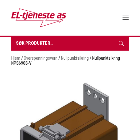
Søk
etter:
HJEM
Hjem
/
Overspenningsvern
/
Nullpunktsikring
/ Nullpunktsikring
OM EL-TJENESTE
NPS690S-V
FORHANDLERE
VÅRE PRODUKTER
BROSJYRER & TEKNISK DATA
BÆREKRAFT
NYHETER
KONTAKT
INNKJØPSLISTE