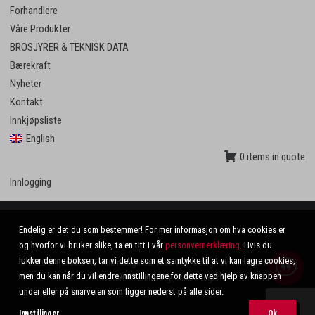
Forhandlere
Våre Produkter
BROSJYRER & TEKNISK DATA
Bærekraft
Nyheter
Kontakt
Innkjøpsliste
English
0 items in quote
Innlogging
Endelig er det du som bestemmer! For mer informasjon om hva cookies er
og hvorfor vi bruker slike, ta en titt i vår
personvernerklæring
. Hvis du
lukker denne boksen, tar vi dette som et samtykke til at vi kan lagre cookies,
© 2020 El-tjeneste AS. Alle rettigheter reservert. Design av
VinnVinn Reklame
.
men du kan når du vil endre innstillingene for dette ved hjelp av knappen
Personvernerklæring
|
Innstillinger
under eller på snarveien som ligger nederst på alle sider.
Innstillinger
Ok