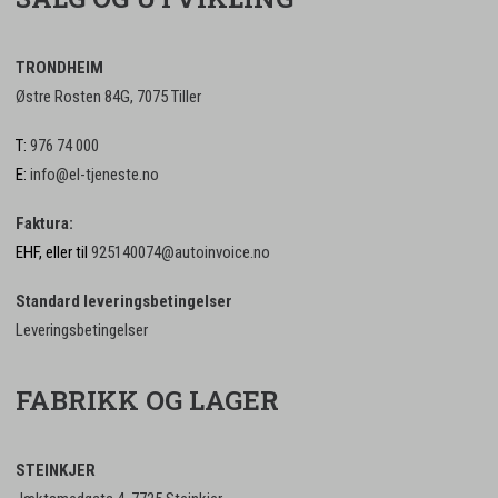
TRONDHEIM
Østre Rosten 84G, 7075 Tiller
T:
976 74 000
E:
info@el-tjeneste.no
Faktura:
EHF, eller til
925140074@autoinvoice.no
Standard leveringsbetingelser
Leveringsbetingelser
FABRIKK OG LAGER
STEINKJER