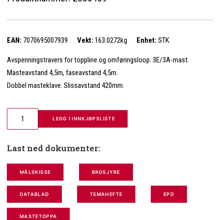
EAN:
7070695007939
Vekt:
163.0272kg
Enhet:
STK
Avspenningstravers for toppline og omføringsloop. 3E/3A-mast.
Masteavstand 4,5m, faseavstand 4,5m.
Dobbel masteklave. Slissavstand 420mm.
 LEGG I INNKJØPSLISTE
Last ned dokumenter:
MÅLSKISSE
BROSJYRE
DATABLAD
TEMAHEFTE
EPD
MASTETOPPA