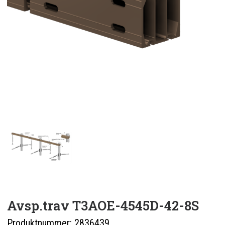
ENGLISH
0 items in quote
Avsp.trav T3AOE-4545D-42-8S
Produktnummer:
2836439