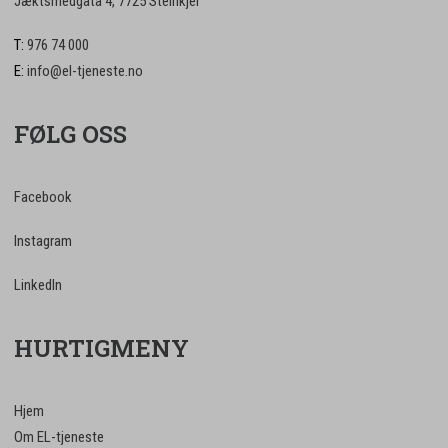
Jæktsmedgata 4, 7725 Steinkjer
T:
976 74 000
E:
info@el-tjeneste.no
FØLG OSS
Facebook
Instagram
LinkedIn
HURTIGMENY
Hjem
Om EL-tjeneste