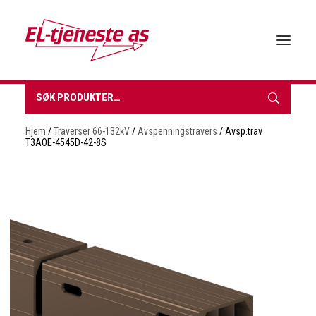
Søk
etter:
HJEM
Hjem
/
Traverser 66-132kV
/
Avspenningstravers
/ Avsp.trav
OM EL-TJENESTE
T3AOE-4545D-42-8S
FORHANDLERE
VÅRE PRODUKTER
BROSJYRER & TEKNISK DATA
BÆREKRAFT
NYHETER
KONTAKT
INNKJØPSLISTE