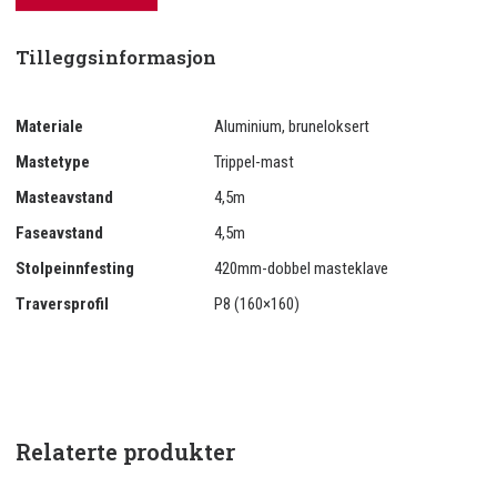
Tilleggsinformasjon
Materiale
Aluminium, bruneloksert
Mastetype
Trippel-mast
Masteavstand
4,5m
Faseavstand
4,5m
Stolpeinnfesting
420mm-dobbel masteklave
Traversprofil
P8 (160×160)
Relaterte produkter