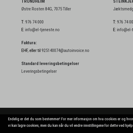
TRONDHEIM
STEINKJE
Østre Rosten 84G, 7075 Tiller
Jæktsmedga
T:
976 74 000
T:
976 74 0
E:
info@el-tjeneste.no
E:
info@el-
Faktura:
EHF, eller til
925140074@autoinvoice.no
Standard leveringsbetingelser
Leveringsbetingelser
Endelig er det du som bestemmer! For mer informasjon om hva cookies er og hvorfor 
vi kan lagre cookies, men du kan når du vil endre innstillingene for dette ved hjel
© 2020 El-tjeneste AS. Alle rettigheter reservert. Design av
VinnVinn Reklame
.
Pe