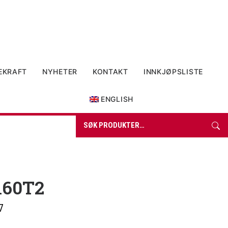
EKRAFT
NYHETER
KONTAKT
INNKJØPSLISTE
0 items in quote
ENGLISH
Søk
etter:
160T2
7