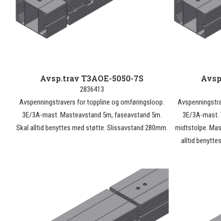
Avsp.trav T3AOE-5050-7S
Avsp
2836413
Avspenningstravers for toppline og omføringsloop.
Avspenningstra
3E/3A-mast. Masteavstand 5m, faseavstand 5m.
3E/3A-mast. T
Skal alltid benyttes med støtte. Slissavstand 280mm.
midtstolpe. Ma
alltid benytt