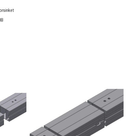
orsinket
HB