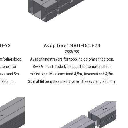
0D-7S
Avsp.trav T3AO-4545-7S
2836788
omføringsloop.
Avspenningstravers for toppline og omføringsloop.
teriell for
3E/3A-mast. Todelt, inkludert festemateriell for
avstand 5m.
midtstolpe. Masteavstand 4,5m, faseavstand 4,5m.
nd 280mm.
Skal alltid benyttes med støtte. Slissavstand 280mm.