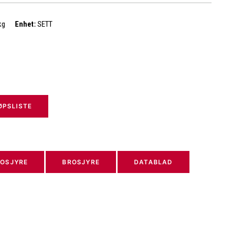
kg
Enhet:
SETT
JØPSLISTE
OSJYRE
BROSJYRE
DATABLAD