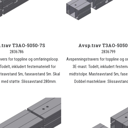
.trav T3AO-5050-7S
Avsp.trav T3AO-505
2836786
2836799
vers for toppline og omføringsloop.
Avspenningstravers for toppline og 
odelt, inkludert festemateriell for
3E-mast. Todelt, inkludert festema
steavstand 5m, faseavstand 5m. Skal
midtstolpe. Masteavstand 5m, fase
es med støtte. Slissavstand 280mm.
Dobbel masteklave. Slissavsta