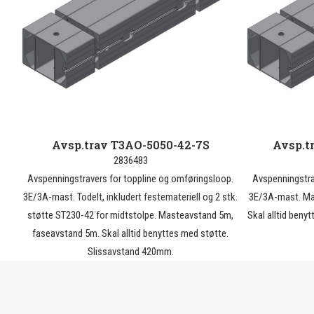
Avsp.trav T3AO-5050-42-7S
Avsp.t
2836483
Avspenningstravers for toppline og omføringsloop.
Avspenningstra
3E/3A-mast. Todelt, inkludert festemateriell og 2 stk.
3E/3A-mast. Ma
støtte ST230-42 for midtstolpe. Masteavstand 5m,
Skal alltid beny
faseavstand 5m. Skal alltid benyttes med støtte.
Slissavstand 420mm.