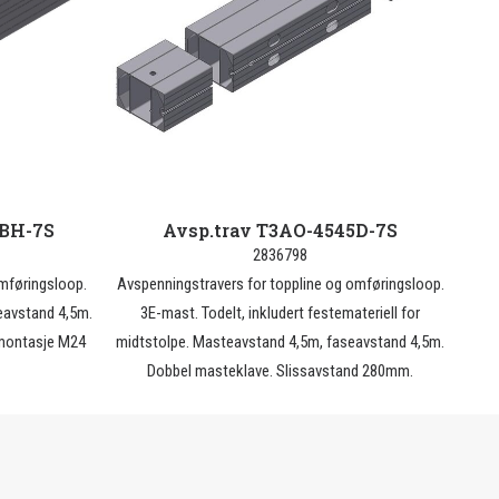
5BH-7S
Avsp.trav T3AO-4545D-7S
2836798
omføringsloop.
Avspenningstravers for toppline og omføringsloop.
eavstand 4,5m.
3E-mast. Todelt, inkludert festemateriell for
tmontasje M24
midtstolpe. Masteavstand 4,5m, faseavstand 4,5m.
Dobbel masteklave. Slissavstand 280mm.