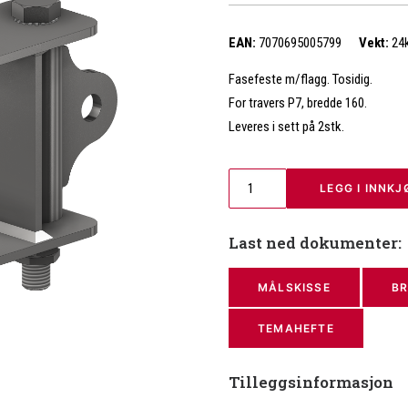
EAN:
7070695005799
Vekt:
24
Fasefeste m/flagg. Tosidig.
For travers P7, bredde 160.
Leveres i sett på 2stk.
 LEGG I INNK
Last ned dokumenter:
MÅLSKISSE
BR
TEMAHEFTE
Tilleggsinformasjon