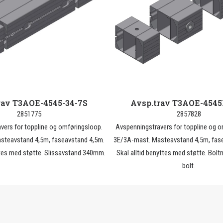
rav T3AOE-4545-34-7S
Avsp.trav T3AOE-454
2851775
2857828
vers for toppline og omføringsloop.
Avspenningstravers for toppline og 
steavstand 4,5m, faseavstand 4,5m.
3E/3A-mast. Masteavstand 4,5m, fas
ttes med støtte. Slissavstand 340mm.
Skal alltid benyttes med støtte. Bol
bolt.