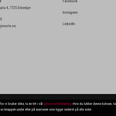
R
Facebook
ta 4, 7725 Steinkjer
Instagram
00
LinkedIn
tjeneste.no
vi bruker slike, ta en titt i vår
personvernerklæring
. Hvis du lukker denne boksen, tar
p av knappen under eller på snarveien som ligger nederst på alle sider.
rsonvernerklæring
|
Innstillinger