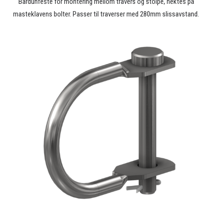
Bardunfeste for montering mellom travers og stolpe, hektes på
masteklavens bolter. Passer til traverser med 280mm slissavstand.