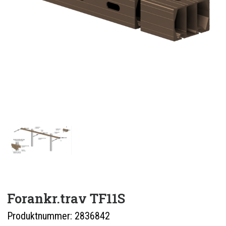
ENGLISH
0 items in quote
Forankr.trav TF11S
Produktnummer:
2836842