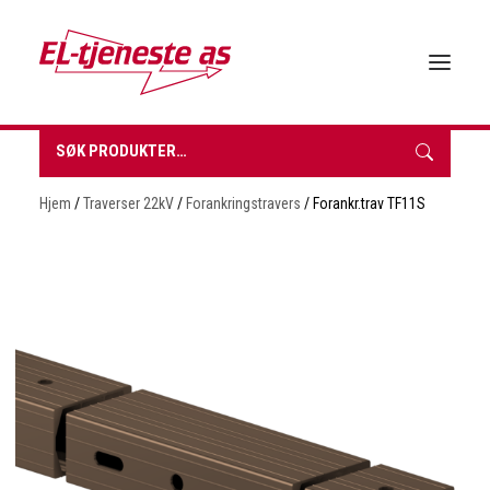
Søk
etter:
HJEM
Hjem
/
Traverser 22kV
/
Forankringstravers
/ Forankr.trav TF11S
OM EL-TJENESTE
FORHANDLERE
VÅRE PRODUKTER
BROSJYRER & TEKNISK DATA
BÆREKRAFT
NYHETER
KONTAKT
INNKJØPSLISTE