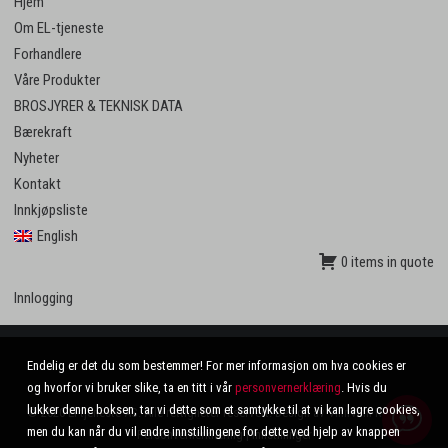
Hjem
Om EL-tjeneste
Forhandlere
Våre Produkter
BROSJYRER & TEKNISK DATA
Bærekraft
Nyheter
Kontakt
Innkjøpsliste
English
0 items in quote
Innlogging
Endelig er det du som bestemmer! For mer informasjon om hva cookies er
og hvorfor vi bruker slike, ta en titt i vår
personvernerklæring
. Hvis du
lukker denne boksen, tar vi dette som et samtykke til at vi kan lagre cookies,
© 2020 El-tjeneste AS. Alle rettigheter reservert. Design av
VinnVinn Reklame
.
men du kan når du vil endre innstillingene for dette ved hjelp av knappen
Personvernerklæring
|
Innstillinger