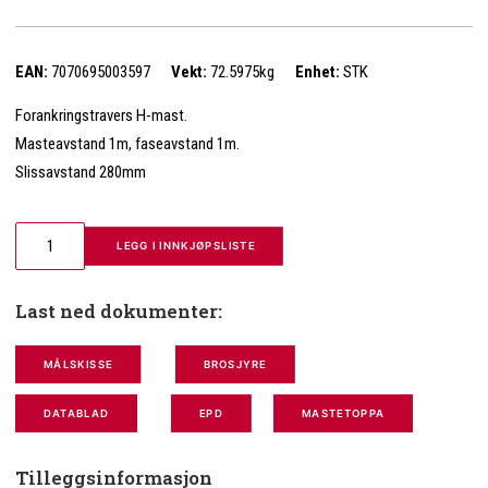
EAN:
7070695003597
Vekt:
72.5975kg
Enhet:
STK
Forankringstravers H-mast.
Masteavstand 1m, faseavstand 1m.
Slissavstand 280mm
 LEGG I INNKJØPSLISTE
Last ned dokumenter:
MÅLSKISSE
BROSJYRE
DATABLAD
EPD
MASTETOPPA
Tilleggsinformasjon