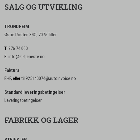
SALG OG UTVIKLING
TRONDHEIM
Østre Rosten 84G, 7075 Tiller
T:
976 74 000
E:
info@el-tjeneste.no
Faktura:
EHF, eller til
925140074@autoinvoice.no
Standard leveringsbetingelser
Leveringsbetingelser
FABRIKK OG LAGER
STEINKJER