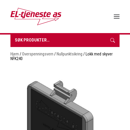
Søk
etter:
HJEM
Hjem
/
Overspenningsvern
/
Nullpunktsikring
/ Lokk med skyver
OM EL-TJENESTE
NFK240
FORHANDLERE
VÅRE PRODUKTER
BROSJYRER & TEKNISK DATA
BÆREKRAFT
NYHETER
KONTAKT
INNKJØPSLISTE