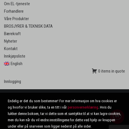
Om EL-tjeneste
Forhandlere
Våre Produkter
BROSJYRER & TEKNISK DATA
Bærekraft
Nyheter
Kontakt
Innkjøpsliste
English
0 items in quote
Innlogging
Endelig er det du som bestemmer! For mer informasjon om hva cookies er
og hvorfor vi bruker slike, ta en titt i vår
personvernerklæring
. Hvis du
lukker denne boksen, tar vi dette som et samtykke til at vi kan lagre cookies,
© 2020 El-tjeneste AS. Alle rettigheter reservert. Design av
VinnVinn Reklame
.
men du kan når du vil endre innstillingene for dette ved hjelp av knappen
Personvernerklæring
|
Innstillinger
under eller på snarveien som ligger nederst på alle sider.