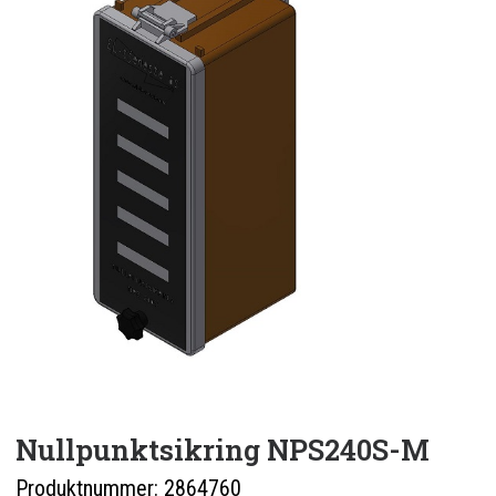
ENGLISH
0 items in quote
Nullpunktsikring NPS240S-M
Produktnummer:
2864760