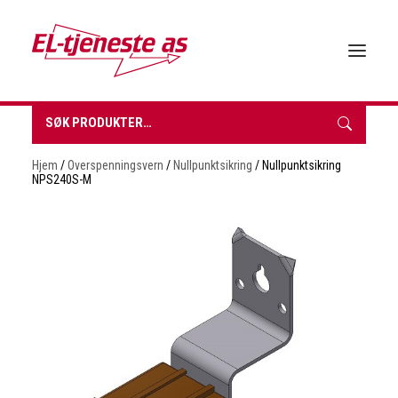
Søk
etter:
HJEM
Hjem
/
Overspenningsvern
/
Nullpunktsikring
/ Nullpunktsikring
OM EL-TJENESTE
NPS240S-M
FORHANDLERE
VÅRE PRODUKTER
BROSJYRER & TEKNISK DATA
BÆREKRAFT
NYHETER
KONTAKT
INNKJØPSLISTE