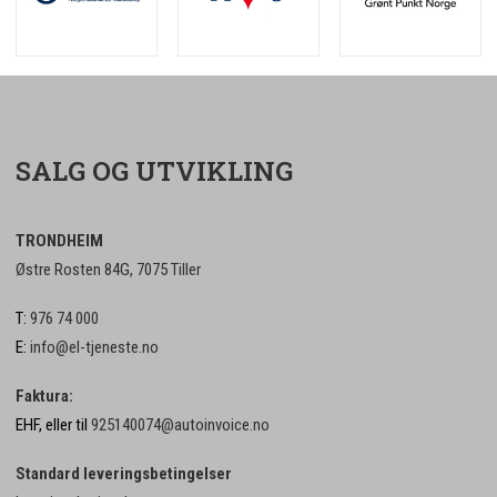
SALG OG UTVIKLING
TRONDHEIM
Østre Rosten 84G, 7075 Tiller
T:
976 74 000
E:
info@el-tjeneste.no
Faktura:
EHF, eller til
925140074@autoinvoice.no
Standard leveringsbetingelser