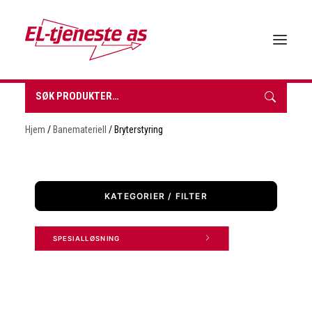
Søk
etter:
HJEM
Hjem
/
Banemateriell
/ Bryterstyring
OM EL-TJENESTE
FORHANDLERE
VÅRE PRODUKTER
KATEGORIER / FILTER
BROSJYRER & TEKNISK DATA
BÆREKRAFT
SPESIALLØSNING 
NYHETER
KONTAKT
INNKJØPSLISTE