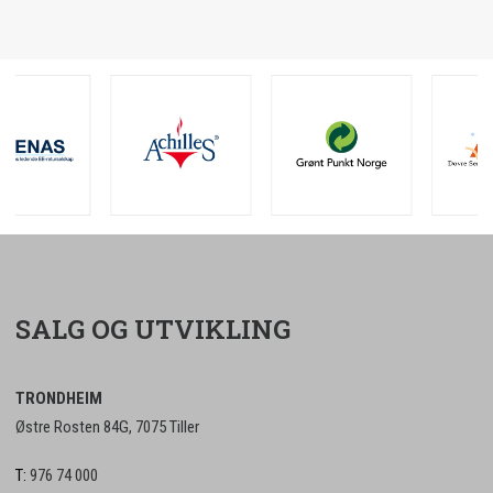
SALG OG UTVIKLING
TRONDHEIM
Østre Rosten 84G, 7075 Tiller
T:
976 74 000