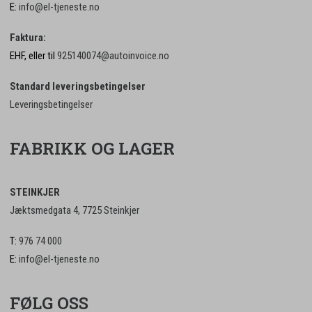
E:
info@el-tjeneste.no
Faktura:
EHF, eller til
925140074@autoinvoice.no
Standard leveringsbetingelser
Leveringsbetingelser
FABRIKK OG LAGER
STEINKJER
Jæktsmedgata 4, 7725 Steinkjer
T:
976 74 000
E:
info@el-tjeneste.no
FØLG OSS