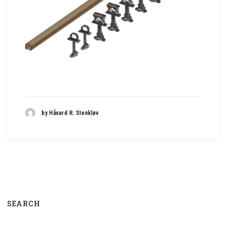
by Håvard R. Stenkløv
SEARCH