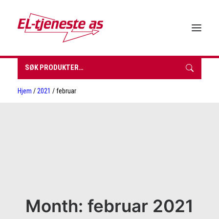
Søk
etter:
HJEM
Hjem
/
2021
/ februar
OM EL-TJENESTE
FORHANDLERE
VÅRE PRODUKTER
BROSJYRER & TEKNISK DATA
BÆREKRAFT
NYHETER
KONTAKT
Month: februar 2021
INNKJØPSLISTE