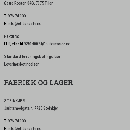
Østre Rosten 84G, 7075 Tiller
T:
976 74 000
E:
info@el-tjeneste.no
Faktura:
EHF, eller til
925140074@autoinvoice.no
Standard leveringsbetingelser
Leveringsbetingelser
FABRIKK OG LAGER
STEINKJER
Jæktsmedgata 4, 7725 Steinkjer
T:
976 74 000
E:
info@el-tjeneste.no