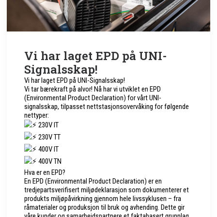
Vi har laget EPD på UNI-
Signalsskap!
Vi har laget EPD på UNI-Signalsskap!
Vi tar bærekraft på alvor! Nå har vi utviklet en EPD
(Environmental Product Declaration) for vårt UNI-
signalsskap, tilpasset nettstasjonsovervåking for følgende
nettyper:
230V IT
230V TT
400V IT
400V TN
Hva er en EPD?
En EPD (Environmental Product Declaration) er en
tredjepartsverifisert miljødeklarasjon som dokumenterer et
produkts miljøpåvirkning gjennom hele livssyklusen – fra
råmaterialer og produksjon til bruk og avhending. Dette gir
våre kunder og samarbeidspartnere et faktabasert grunnlag