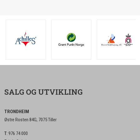
SALG OG UTVIKLING
TRONDHEIM
Østre Rosten 84G, 7075 Tiller
T:
976 74 000