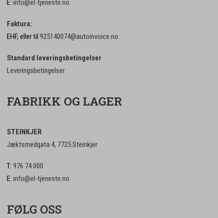
E:
info@el-tjeneste.no
Faktura:
EHF, eller til
925140074@autoinvoice.no
Standard leveringsbetingelser
Leveringsbetingelser
FABRIKK OG LAGER
STEINKJER
Jæktsmedgata 4, 7725 Steinkjer
T:
976 74 000
E:
info@el-tjeneste.no
FØLG OSS