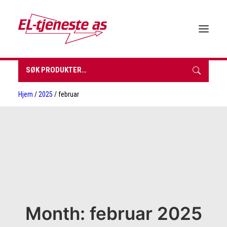
Søk
etter:
HJEM
Hjem
/
2025
/ februar
OM EL-TJENESTE
FORHANDLERE
VÅRE PRODUKTER
BROSJYRER & TEKNISK DATA
BÆREKRAFT
NYHETER
KONTAKT
Month: februar 2025
INNKJØPSLISTE